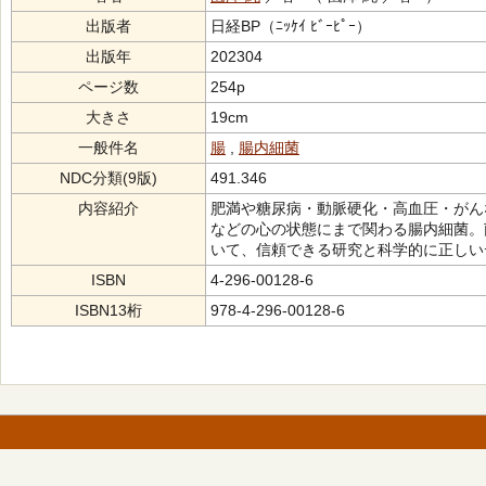
出版者
日経BP（ﾆｯｹｲ ﾋﾞｰﾋﾟｰ）
出版年
202304
ページ数
254p
大きさ
19cm
一般件名
腸
,
腸内細菌
NDC分類(9版)
491.346
内容紹介
肥満や糖尿病・動脈硬化・高血圧・がん
などの心の状態にまで関わる腸内細菌。
いて、信頼できる研究と科学的に正しい
ISBN
4-296-00128-6
ISBN13桁
978-4-296-00128-6