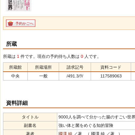
予約かごへ
所蔵
所蔵は
1
件です。現在の予約待ち人数は
0
人です。
所蔵館
所蔵場所
請求記号
資料コード
中央
一般
/491.3/ｸ/
117589063
資料詳細
タイトル
9000人を調べて分かった腸のすごい世界（ｷｭｳｾﾝﾆﾝ
副書名
強い体と菌をめぐる知的冒険
著者
國澤 純
／著 （ 國澤 純 ／著 ）