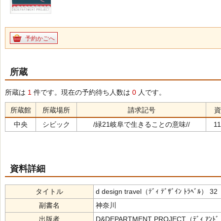
予約かごへ
所蔵
所蔵は
1
件です。現在の予約待ち人数は
0
人です。
所蔵館
所蔵場所
請求記号
資
中央
シビック
/緑21岐阜で生きることの意味//
1
資料詳細
タイトル
d design travel（ﾃﾞｨ ﾃﾞｻﾞｲﾝ ﾄﾗﾍﾞﾙ） 32
副書名
神奈川
出版者
D&DEPARTMENT PROJECT（ﾃﾞｨ ｱﾝﾄﾞ ﾃ