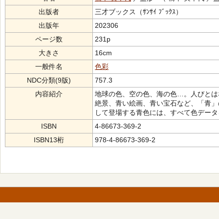
出版者
三才ブックス（ｻﾝｻｲ ﾌﾞｯｸｽ）
出版年
202306
ページ数
231p
大きさ
16cm
一般件名
色彩
NDC分類(9版)
757.3
内容紹介
地球の色、空の色、海の色…。人びとは
絶景、青い絵画、青い宝石など、「青」
して登場する青色には、すべて色データ
ISBN
4-86673-369-2
ISBN13桁
978-4-86673-369-2