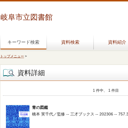
岐阜市立図書館
キーワード検索
資料検索
資料紹介
トップメニュー
>
資料詳細
1 件中、 1 件目
青の図鑑
橋本 実千代／監修 -- 三才ブックス -- 202306 -- 757.