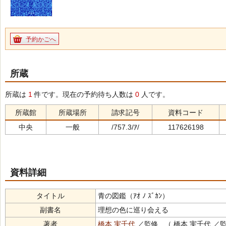
予約かごへ
所蔵
所蔵は
1
件です。現在の予約待ち人数は
0
人です。
所蔵館
所蔵場所
請求記号
資料コード
中央
一般
/757.3/ｱ/
117626198
資料詳細
タイトル
青の図鑑（ｱｵ ﾉ ｽﾞｶﾝ）
副書名
理想の色に巡り会える
著者
橋本 実千代
／監修 （ 橋本 実千代 ／