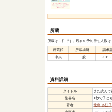
所蔵
所蔵は
1
件です。現在の予約待ち人数は
所蔵館
所蔵場所
請求
中央
一般
/019.5
資料詳細
タイトル
また読んで欲し
副書名
1秒で子ど
著者
北島 多江子