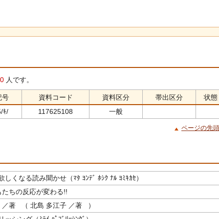
0
人です。
記号
資料コード
資料区分
帯出区分
状態
/ｷ/
117625108
一般
ページの先
くなる読み聞かせ（ﾏﾀ ﾖﾝﾃﾞ ﾎｼｸ ﾅﾙ ﾖﾐｷｶｾ）
もたちの反応が変わる!!
／著 （ 北島 多江子 ／著 ）