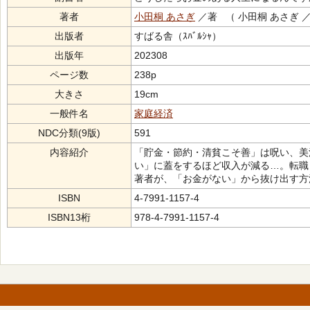
著者
小田桐 あさぎ
／著 （ 小田桐 あさぎ 
出版者
すばる舎（ｽﾊﾞﾙｼｬ）
出版年
202308
ページ数
238p
大きさ
19cm
一般件名
家庭経済
NDC分類(9版)
591
内容紹介
「貯金・節約・清貧こそ善」は呪い、美
い」に蓋をするほど収入が減る…。転職
著者が、「お金がない」から抜け出す方
ISBN
4-7991-1157-4
ISBN13桁
978-4-7991-1157-4