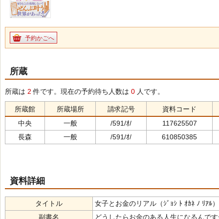
予約かごへ
所蔵
所蔵は
2
件です。現在の予約待ち人数は
0
人です。
所蔵館
所蔵場所
請求記号
資料コード
中央
一般
/591/ｵ/
117625507
長森
一般
/591/ｵ/
610850385
資料詳細
タイトル
女子とお金のリアル（ｼﾞｮｼ ﾄ ｵｶﾈ ﾉ ﾘｱﾙ）
副書名
どうしたらお金のある人生になるんですか