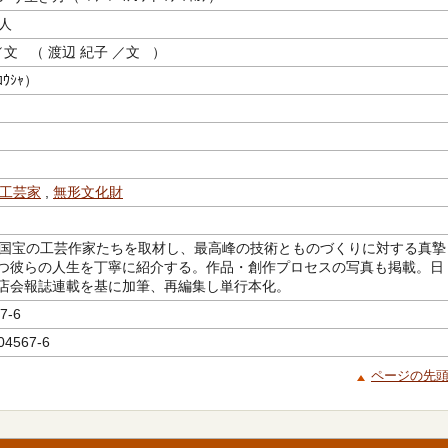
人
文 （ 渡辺 紀子 ／文 ）
ｳｼｬ）
工芸家
,
無形文化財
間国宝の工芸作家たちを取材し、最高峰の技術とものづくりに対する真摯
つ彼らの人生を丁寧に紹介する。作品・創作プロセスの写真も掲載。日
店会報誌連載を基に加筆、再編集し単行本化。
7-6
04567-6
ページの先