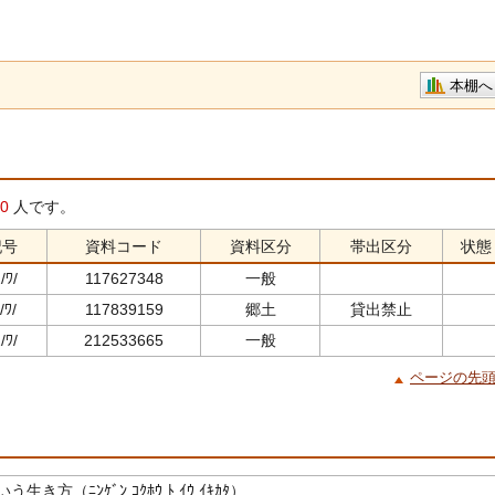
本棚へ
0
人です。
記号
資料コード
資料区分
帯出区分
状態
/ﾜ/
117627348
一般
/ﾜ/
117839159
郷土
貸出禁止
/ﾜ/
212533665
一般
ページの先
き方（ﾆﾝｹﾞﾝ ｺｸﾎｳ ﾄ ｲｳ ｲｷｶﾀ）