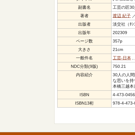
副書名
工芸の匠30
著者
渡辺 紀子
／
出版者
淡交社（ﾀﾝｺ
出版年
202309
ページ数
357p
大きさ
21cm
一般件名
工芸-日本
,
NDC分類(9版)
750.21
内容紹介
30人の人
な思いを持
本橋三越本
ISBN
4-473-0456
ISBN13桁
978-4-473-