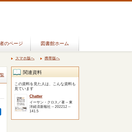
者のページ
図書館ホーム
スマホ版へ
携帯版へ
関連資料
覧
この資料を見た人は、こんな資料も
見ています
Chatter
イーサン・クロス／著 -- 東
洋経済新報社 -- 202212 --
141.5