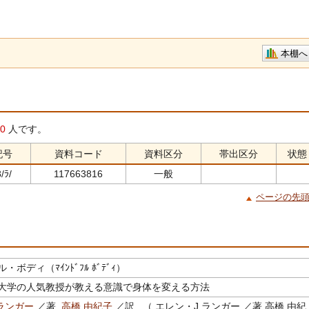
本棚へ
0
人です。
記号
資料コード
資料区分
帯出区分
状態
/ﾗ/
117663816
一般
ページの先
ボディ（ﾏｲﾝﾄﾞﾌﾙ ﾎﾞﾃﾞｨ）
大学の人気教授が教える意識で身体を変える方法
ランガー
／著,
高橋 由紀子
／訳 （ エレン・J.ランガー ／著 高橋 由紀