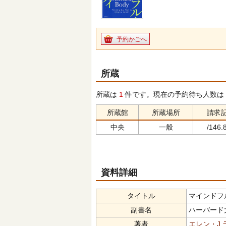
予約かごへ
所蔵
所蔵は
1
件です。現在の予約待ち人数は
所蔵館
所蔵場所
請求
中央
一般
/146.8
資料詳細
タイトル
マインドフル・
副書名
ハーバード
著者
エレン・J.