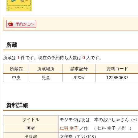
予約かごへ
所蔵
所蔵は
1
件です。現在の予約待ち人数は
0
人です。
所蔵館
所蔵場所
請求記号
資料コード
中央
児童
/F/ﾆｼ/
122850637
資料詳細
タイトル
モジモジばあは、本のおいしゃさん（ﾓｼﾞﾓｼﾞﾊﾞ
著者
仁科 幸子
／作 （ 仁科 幸子 ／作 ）
出版者
文溪堂（ﾌﾞﾝｹｲﾄﾞｳ）