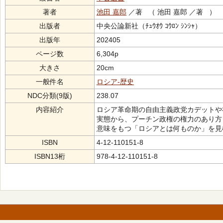
著者
池田 嘉郎
／著 （ 池田 嘉郎 ／著 ）
出版者
中央公論新社（ﾁｭｳｵｳ ｺｳﾛﾝ ｼﾝｼｬ）
出版年
202405
ページ数
6,304p
大きさ
20cm
一般件名
ロシア-歴史
NDC分類(9版)
238.07
内容紹介
ロシア革命期の自由主義政党カデットや
実態から、プーチン政権の権力のあり方
意味をもつ「ロシアとは何ものか」を見
ISBN
4-12-110151-8
ISBN13桁
978-4-12-110151-8