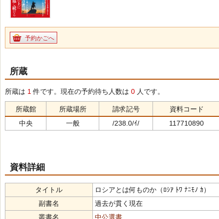
予約かごへ
所蔵
所蔵は
1
件です。現在の予約待ち人数は
0
人です。
所蔵館
所蔵場所
請求記号
資料コード
中央
一般
/238.0/ｲ/
117710890
資料詳細
タイトル
ロシアとは何ものか（ﾛｼｱ ﾄﾜ ﾅﾆﾓﾉ ｶ）
副書名
過去が貫く現在
叢書名
中公選書