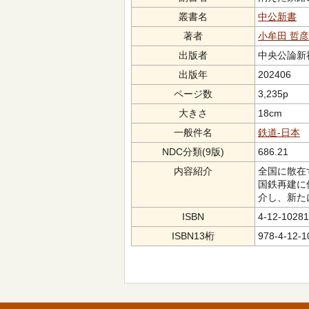
叢書名
中公新書
著者
小牟田 哲彦
出版者
中央公論新社（ﾁ
出版年
202406
ページ数
3,235p
大きさ
18cm
一般件名
鉄道-日本
NDC分類(9版)
686.21
内容紹介
全国に散在
国鉄再建に
介し、新た
ISBN
4-12-10281
ISBN13桁
978-4-12-1