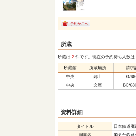
予約かごへ
所蔵
所蔵は
2
件です。現在の予約待ち人数は
所蔵館
所蔵場所
請求
中央
郷土
G/68
中央
文庫
BC/686
資料詳細
タイトル
日本鉄道廃線史
副書名
消えた鉄路