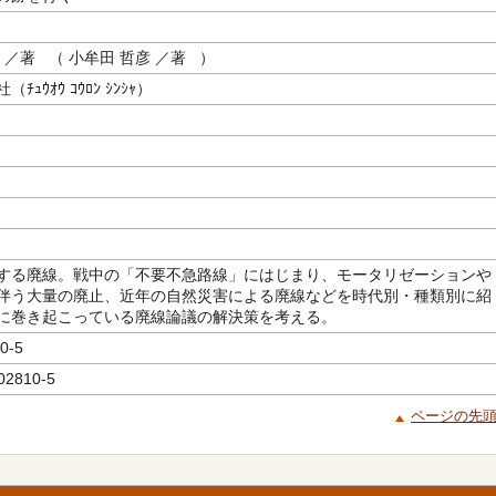
／著 （ 小牟田 哲彦 ／著 ）
ｭｳｵｳ ｺｳﾛﾝ ｼﾝｼｬ）
する廃線。戦中の「不要不急路線」にはじまり、モータリゼーションや
伴う大量の廃止、近年の自然災害による廃線などを時代別・種類別に紹
に巻き起こっている廃線論議の解決策を考える。
0-5
02810-5
ページの先