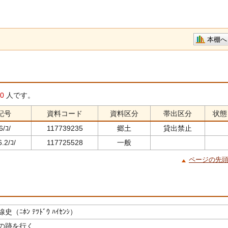
本棚へ
0
人です。
記号
資料コード
資料区分
帯出区分
状態
6/ｺ/
117739235
郷土
貸出禁止
.2/ｺ/
117725528
一般
ページの先
（ﾆﾎﾝ ﾃﾂﾄﾞｳ ﾊｲｾﾝｼ）
の跡を行く