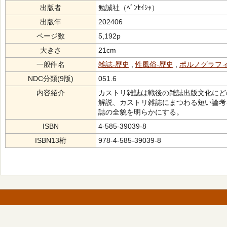
出版者
勉誠社（ﾍﾞﾝｾｲｼｬ）
出版年
202406
ページ数
5,192p
大きさ
21cm
一般件名
雑誌-歴史
,
性風俗-歴史
,
ポルノグラフィ
NDC分類(9版)
051.6
内容紹介
カストリ雑誌は戦後の雑誌出版文化にどの
解説、カストリ雑誌にまつわる短い論考
誌の全貌を明らかにする。
ISBN
4-585-39039-8
ISBN13桁
978-4-585-39039-8