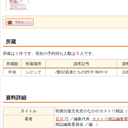
予約かごへ
所蔵
所蔵は
1
件です。現在の予約待ち人数は
0
人です。
所蔵館
所蔵場所
請求記号
資
中央
シビック
/青02若者たちのｶｳﾝﾀｰｶﾙﾁｬｰ//
11
資料詳細
タイトル
戦後出版文化史のなかのカストリ雑誌（ｾﾝｺﾞ ｼｭｯﾊ
著者
石川 巧
／編集代表,
カストリ雑誌編集委
雑誌編集委員会 ／編 ）