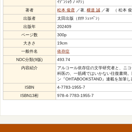
ｲｿﾞﾝｼｮｳ ﾉ ﾊﾅｼ）
著者
松本 俊彦
／著,
横道 誠
／著 （ 松本 俊
出版者
太田出版（ｵｵﾀ ｼｭｯﾊﾟﾝ）
出版年
202409
ページ数
300p
大きさ
19cm
一般件名
依存症
NDC分類(9版)
493.74
内容紹介
アルコール依存症の文学研究者と、ニコ
科医の、一筋縄ではいかない往復書簡。
ン『OHTABOOKSTAND』連載を加筆
ISBN
4-7783-1955-7
ISBN13桁
978-4-7783-1955-7