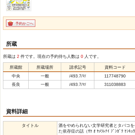
予約かごへ
所蔵
所蔵は
2
件です。現在の予約待ち人数は
0
人です。
所蔵館
所蔵場所
請求記号
資料コード
中央
一般
/493.7/ﾏ/
117748790
長良
一般
/493.7/ﾏ/
311038883
資料詳細
タイトル
酒をやめられない文学研究者とタバコを
た依存症の話（ｻｹ ｵ ﾔﾒﾗﾚﾅｲ ﾌﾞﾝｶﾞｸ ｹﾝｷｭｳｼｬ ﾄ