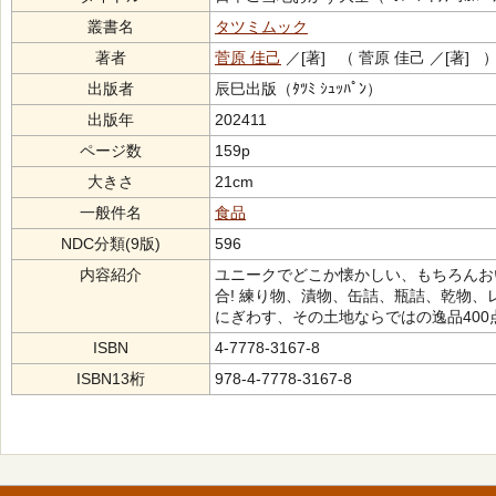
叢書名
タツミムック
著者
菅原 佳己
／[著] （ 菅原 佳己 ／[著] 
出版者
辰巳出版（ﾀﾂﾐ ｼｭｯﾊﾟﾝ）
出版年
202411
ページ数
159p
大きさ
21cm
一般件名
食品
NDC分類(9版)
596
内容紹介
ユニークでどこか懐かしい、もちろんお
合! 練り物、漬物、缶詰、瓶詰、乾物
にぎわす、その土地ならではの逸品400
ISBN
4-7778-3167-8
ISBN13桁
978-4-7778-3167-8