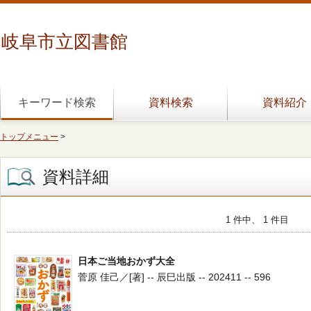
岐阜市立図書館
キーワード検索
資料検索
資料紹介
トップメニュー
>
資料詳細
1 件中、 1 件目
日本ご当地おかず大全
菅原 佳己／[著] -- 辰巳出版 -- 202411 -- 596