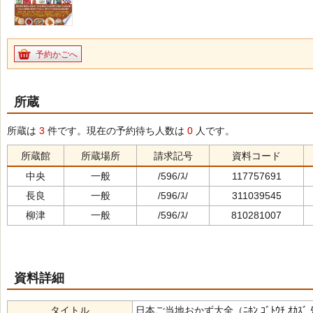
予約かごへ
所蔵
所蔵は
3
件です。現在の予約待ち人数は
0
人です。
所蔵館
所蔵場所
請求記号
資料コード
中央
一般
/596/ｽ/
117757691
長良
一般
/596/ｽ/
311039545
柳津
一般
/596/ｽ/
810281007
資料詳細
タイトル
日本ご当地おかず大全（ﾆﾎﾝ ｺﾞﾄｳﾁ ｵｶｽﾞ ﾀ