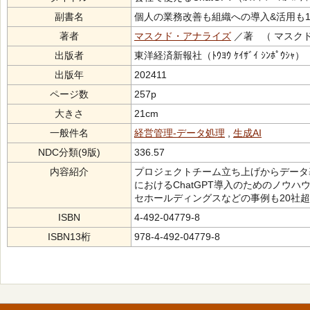
副書名
個人の業務改善も組織への導入&活用も1
著者
マスクド・アナライズ
／著 （ マスク
出版者
東洋経済新報社（ﾄｳﾖｳ ｹｲｻﾞｲ ｼﾝﾎﾟｳｼｬ）
出版年
202411
ページ数
257p
大きさ
21cm
一般件名
経営管理-データ処理
,
生成AI
NDC分類(9版)
336.57
内容紹介
プロジェクトチーム立ち上げからデータ
におけるChatGPT導入のためのノウ
セホールディングスなどの事例も20社
ISBN
4-492-04779-8
ISBN13桁
978-4-492-04779-8