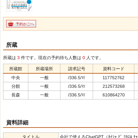
予約かごへ
所蔵
所蔵は
3
件です。現在の予約待ち人数は
0
人です。
所蔵館
所蔵場所
請求記号
資料コード
中央
一般
/336.5/ﾏ/
117752762
分館
一般
/336.5/ﾏ/
212573268
長森
一般
/336.5/ﾏ/
610864270
資料詳細
タイトル
会社で使えるChatGPT（ｶｲｼｬ ﾃﾞ ﾂｶｴﾙ ﾁｬｯ