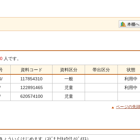
本棚へ
0
人です。
号
資料コード
資料区分
帯出区分
状態
ｺ/
117854310
一般
利用中
/
122891465
児童
利用中
/
620574100
児童
ページの先
ういくはじめます（ｺﾄﾞﾓ ｾｲｷｮｳｲｸ ﾊｼﾞﾒﾏｽ）