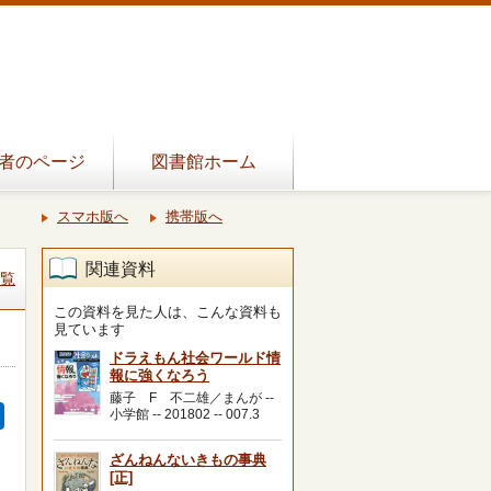
者のページ
図書館ホーム
スマホ版へ
携帯版へ
関連資料
覧
この資料を見た人は、こんな資料も
見ています
ドラえもん社会ワールド情
報に強くなろう
藤子 F 不二雄／まんが --
小学館 -- 201802 -- 007.3
ざんねんないきもの事典
[正]