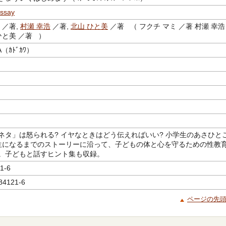
ssay
／著,
村瀬 幸浩
／著,
北山 ひと美
／著 （ フクチ マミ ／著 村瀬 幸浩
ひと美 ／著 ）
A（ｶﾄﾞｶﾜ）
ネタ」は怒られる? イヤなときはどう伝えればいい? 小学生のあさひと
生になるまでのストーリーに沿って、子どもの体と心を守るための性教
。子どもと話すヒント集も収録。
1-6
84121-6
ページの先