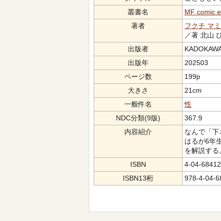
叢書名
MF comic e
著者
フクチ マミ
／著 北山 
出版者
KADOKAW
出版年
202503
ページ数
199p
大きさ
21cm
一般件名
性
NDC分類(9版)
367.9
内容紹介
なんで「下
はるが6年
を解説する
ISBN
4-04-68412
ISBN13桁
978-4-04-6