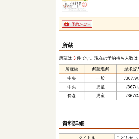
予約かごへ
所蔵
所蔵は
3
件です。現在の予約待ち人数は
所蔵館
所蔵場所
請求記
中央
一般
/367.9/
中央
児童
/367/ｺ
長森
児童
/367/ｺ
資料詳細
タイトル
こどもせいきょ