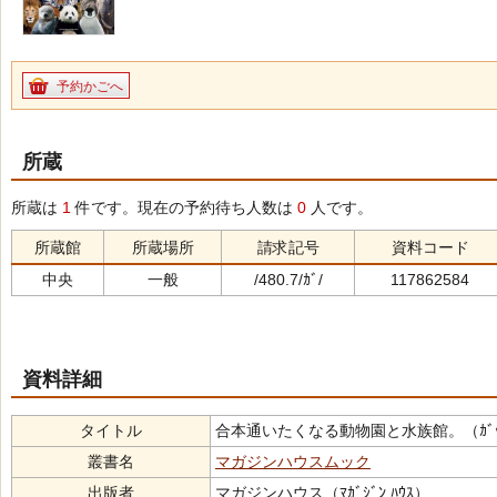
予約かごへ
所蔵
所蔵は
1
件です。現在の予約待ち人数は
0
人です。
所蔵館
所蔵場所
請求記号
資料コード
中央
一般
/480.7/ｶﾞ/
117862584
資料詳細
タイトル
合本通いたくなる動物園と水族館。（ｶﾞｯﾎﾟﾝ ｶﾖｲ
叢書名
マガジンハウスムック
出版者
マガジンハウス（ﾏｶﾞｼﾞﾝ ﾊｳｽ）