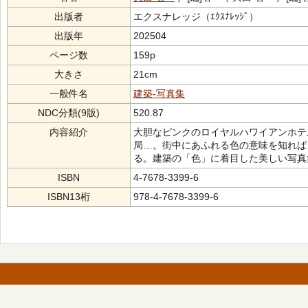
出版者
エクスナレッジ（ｴｸｽﾅﾚｯｼﾞ）
出版年
202504
ページ数
159p
大きさ
21cm
一般件名
建築-写真集
NDC分類(9版)
520.87
内容紹介
大胆なピンクのロイヤルハワイアンホテ
局…。街中にあふれる色の意味を知れば
る。建築の「色」に着目した美しい写真
ISBN
4-7678-3399-6
ISBN13桁
978-4-7678-3399-6