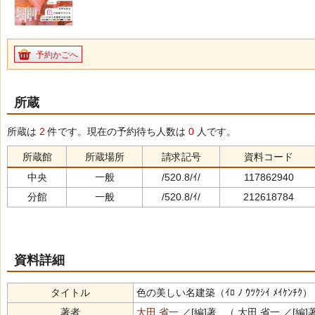
予約かごへ
所蔵
所蔵は
2
件です。現在の予約待ち人数は
0
人です。
所蔵館
所蔵場所
請求記号
資料コード
中央
一般
/520.8/ｲ/
117862940
分館
一般
/520.8/ｲ/
212618784
資料詳細
タイトル
色の美しい名建築（ｲﾛ ﾉ ｳﾂｸｼｲ ﾒｲｹﾝﾁｸ）
著者
大田 省一
／[編]著 （ 大田 省一 ／[編]