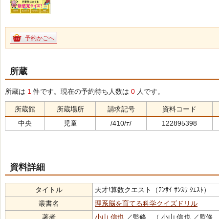
予約かごへ
所蔵
所蔵は
1
件です。現在の予約待ち人数は
0
人です。
所蔵館
所蔵場所
請求記号
資料コード
中央
児童
/410/ﾃ/
122895398
資料詳細
タイトル
天才!算数クエスト（ﾃﾝｻｲ ｻﾝｽｳ ｸｴｽﾄ）
叢書名
理系脳を育てる科学クイズドリル
著者
小山 信也
／監修 （ 小山 信也 ／監修