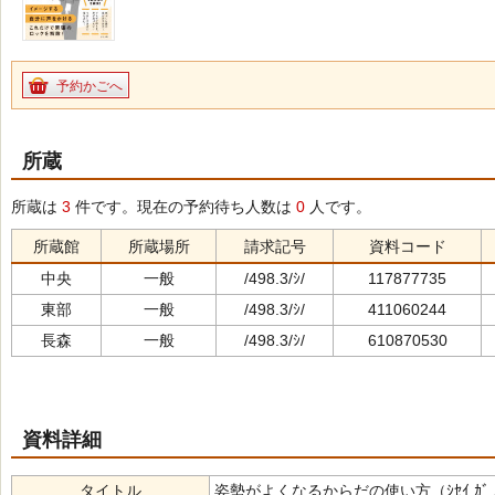
予約かごへ
所蔵
所蔵は
3
件です。現在の予約待ち人数は
0
人です。
所蔵館
所蔵場所
請求記号
資料コード
中央
一般
/498.3/ｼ/
117877735
東部
一般
/498.3/ｼ/
411060244
長森
一般
/498.3/ｼ/
610870530
資料詳細
タイトル
姿勢がよくなるからだの使い方（ｼｾｲ ｶﾞ ﾖｸ ﾅﾙ