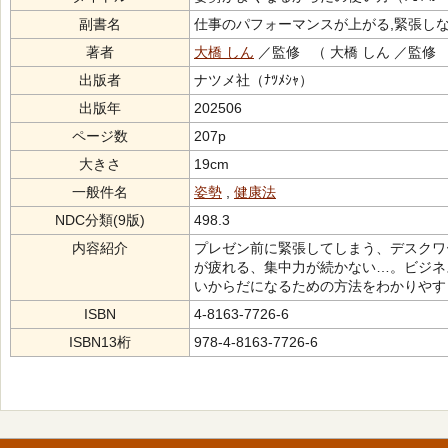
副書名
仕事のパフォーマンスが上がる,緊張しな
著者
大橋 しん
／監修 （ 大橋 しん ／監修
出版者
ナツメ社（ﾅﾂﾒｼｬ）
出版年
202506
ページ数
207p
大きさ
19cm
一般件名
姿勢
,
健康法
NDC分類(9版)
498.3
内容紹介
プレゼン前に緊張してしまう、デスクワ
が疲れる、集中力が続かない…。ビジネ
いからだになるための方法をわかりやす
ISBN
4-8163-7726-6
ISBN13桁
978-4-8163-7726-6