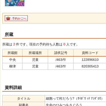
予約かごへ
所蔵
所蔵は
2
件です。現在の予約待ち人数は
0
人です。
所蔵館
所蔵場所
請求記号
資料コード
中央
児童
/463/ｻ/
122896610
柳津
児童
/463/ｻ/
820305413
資料詳細
タイトル
細胞って何だろう?（ｻｲﾎﾞｳ ｯﾃ ﾅﾝﾀﾞﾛｳ）
副書名
生命のひみつをさぐろう