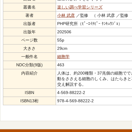
叢書名
楽しい調べ学習シリーズ
著者
小林 武彦
／監修 （ 小林 武彦 ／監修
出版者
PHP研究所（ﾋﾟｰｴｲﾁﾋﾟｰ ｹﾝｷｭｳｼﾞｮ）
出版年
202506
ページ数
55p
大きさ
29cm
一般件名
細胞学
NDC分類(9版)
463
内容紹介
人体は、約200種類・37兆個の細胞で
動をささえる細胞のしくみ、はたらきと
交え解説する。
ISBN
4-569-88222-2
ISBN13桁
978-4-569-88222-2