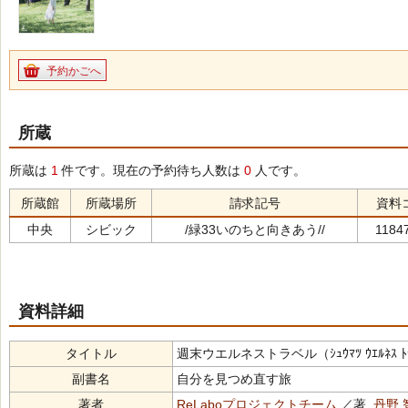
予約かごへ
所蔵
所蔵は
1
件です。現在の予約待ち人数は
0
人です。
所蔵館
所蔵場所
請求記号
資料
中央
シビック
/緑33いのちと向きあう//
1184
資料詳細
タイトル
週末ウエルネストラベル（ｼｭｳﾏﾂ ｳｴﾙﾈｽ ﾄ
副書名
自分を見つめ直す旅
著者
ReLaboプロジェクトチーム
／著,
丹野 