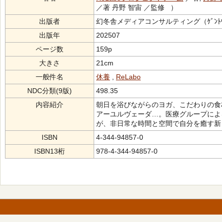
／著 丹野 智宙 ／監修 ）
出版者
幻冬舎メディアコンサルティング（ｹﾞﾝﾄｳｼｬ ﾒ
出版年
202507
ページ数
159p
大きさ
21cm
一般件名
休養
,
ReLabo
NDC分類(9版)
498.35
内容紹介
朝日を浴びながらのヨガ、こだわりの食
アーユルヴェーダ…。医療グループによ
が、非日常な時間と空間で自分を癒す新
ISBN
4-344-94857-0
ISBN13桁
978-4-344-94857-0