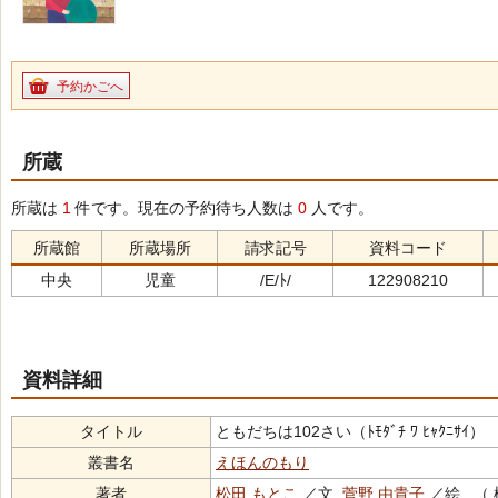
予約かごへ
所蔵
所蔵は
1
件です。現在の予約待ち人数は
0
人です。
所蔵館
所蔵場所
請求記号
資料コード
中央
児童
/E/ﾄ/
122908210
資料詳細
タイトル
ともだちは102さい（ﾄﾓﾀﾞﾁ ﾜ ﾋｬｸﾆｻｲ）
叢書名
えほんのもり
著者
松田 もとこ
／文,
菅野 由貴子
／絵 （ 