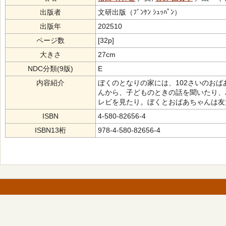
出版者
文研出版（ﾌﾞﾝｹﾝ ｼｭｯﾊﾟﾝ）
出版年
202510
ページ数
[32p]
大きさ
27cm
NDC分類(9版)
E
内容紹介
ぼくのとなりの家には、102さいのお
んから、子どものときの話を聞いたり、
レビを見たり。ぼくとおばあちゃんは友
ISBN
4-580-82656-4
ISBN13桁
978-4-580-82656-4