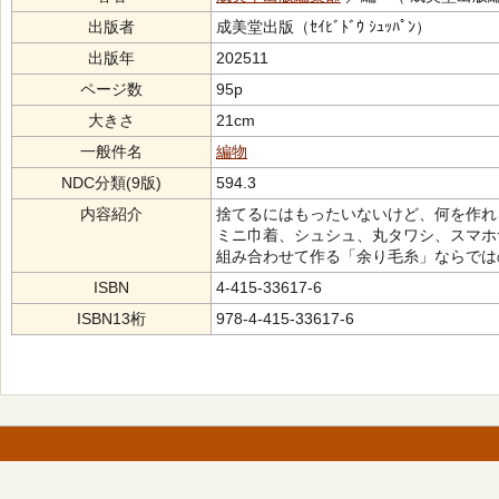
出版者
成美堂出版（ｾｲﾋﾞﾄﾞｳ ｼｭｯﾊﾟﾝ）
出版年
202511
ページ数
95p
大きさ
21cm
一般件名
編物
NDC分類(9版)
594.3
内容紹介
捨てるにはもったいないけど、何を作れ
ミニ巾着、シュシュ、丸タワシ、スマホ
組み合わせて作る「余り毛糸」ならでは
ISBN
4-415-33617-6
ISBN13桁
978-4-415-33617-6