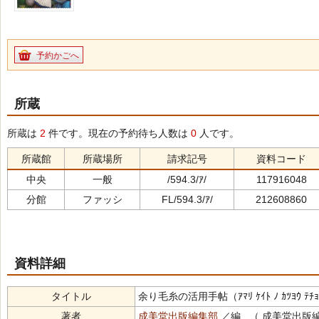
予約かごへ
所蔵
所蔵は
2
件です。現在の予約待ち人数は
0
人です。
所蔵館
所蔵場所
請求記号
資料コード
中央
一般
/594.3/ｱ/
117916048
分館
ファッシ
FL/594.3/ｱ/
212608860
資料詳細
タイトル
余り毛糸の活用手帖（ｱﾏﾘ ｹｲﾄ ﾉ ｶﾂﾖｳ ﾃﾁ
著者
成美堂出版編集部
／編 （ 成美堂出版編