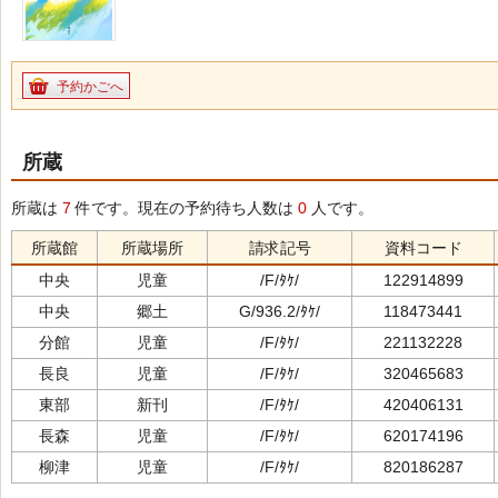
予約かごへ
所蔵
所蔵は
7
件です。現在の予約待ち人数は
0
人です。
所蔵館
所蔵場所
請求記号
資料コード
中央
児童
/F/ﾀｹ/
122914899
中央
郷土
G/936.2/ﾀｹ/
118473441
分館
児童
/F/ﾀｹ/
221132228
長良
児童
/F/ﾀｹ/
320465683
東部
新刊
/F/ﾀｹ/
420406131
長森
児童
/F/ﾀｹ/
620174196
柳津
児童
/F/ﾀｹ/
820186287