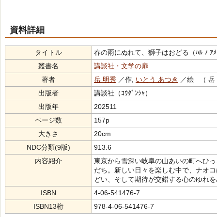
資料詳細
タイトル
春の雨にぬれて、獅子はおどる（ﾊﾙ ﾉ ｱﾒ ﾆ ﾇﾚ
叢書名
講談社・文学の扉
著者
岳 明秀
／作,
いとう あつき
／絵 （ 岳
出版者
講談社（ｺｳﾀﾞﾝｼｬ）
出版年
202511
ページ数
157p
大きさ
20cm
NDC分類(9版)
913.6
内容紹介
東京から雪深い岐阜の山あいの町へひっ
だち。新しい日々を楽しむ中で、ナオコ
どい、そして期待が交錯する心のゆれを
ISBN
4-06-541476-7
ISBN13桁
978-4-06-541476-7