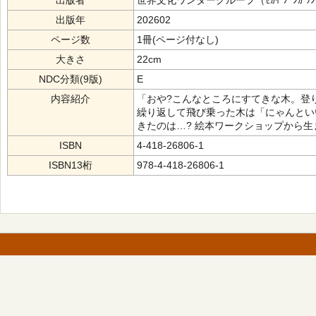
出版者
世界文化ワンダーグループ（ｾｶｲ ﾌﾞﾝｶ ﾜﾝﾀﾞ
出版年
202602
ページ数
1冊(ページ付なし)
大きさ
22cm
NDC分類(9版)
E
内容紹介
「おや?こんなところにすてきな木。登
繰り返して飛び乗った木は「にゃんとい
きたのは…? 絵本ワークショップから生
ISBN
4-418-26806-1
ISBN13桁
978-4-418-26806-1