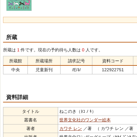
所蔵
所蔵は
1
件です。現在の予約待ち人数は
0
人です。
所蔵館
所蔵場所
請求記号
資料コード
中央
児童新刊
/E/ﾈ/
122922751
資料詳細
タイトル
ねこのき（ﾈｺ ﾉ ｷ）
叢書名
世界文化社のワンダー絵本
著者
カワチ レン
／著 （ カワチ レン ／著