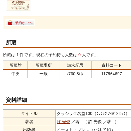
予約かごへ
所蔵
所蔵は
1
件です。現在の予約待ち人数は
0
人です。
所蔵館
所蔵場所
請求記号
資料コード
中央
一般
/760.8/ｷ/
117964697
資料詳細
タイトル
クラシック名盤100（ｸﾗｼｯｸ ﾒｲﾊﾞﾝ ﾋｬｸ）
著者
許 光俊
／著 （ 許 光俊 ／著 ）
出版者
イースト・プレス（ｲｰｽﾄ ﾌﾟﾚｽ）