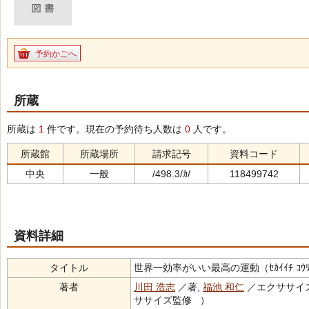
予約かごへ
所蔵
所蔵は
1
件です。現在の予約待ち人数は
0
人です。
所蔵館
所蔵場所
請求記号
資料コード
中央
一般
/498.3/ｶ/
118499742
資料詳細
タイトル
世界一効率がいい最高の運動（ｾｶｲｲﾁ ｺｳﾘﾂ ｶﾞ 
著者
川田 浩志
／著,
福池 和仁
／エクササイズ
ササイズ監修 ）