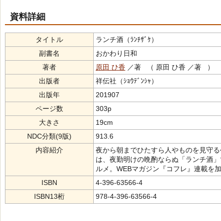
資料詳細
タイトル
ランチ酒（ﾗﾝﾁｻﾞｹ）
副書名
おかわり日和
著者
原田 ひ香
／著 （ 原田 ひ香 ／著 ）
出版者
祥伝社（ｼｮｳﾃﾞﾝｼｬ）
出版年
201907
ページ数
303p
大きさ
19cm
NDC分類(9版)
913.6
内容紹介
夜から朝までひたすら人やものを見守る
は、夜勤明けの晩酌ならぬ「ランチ酒」
ルメ。WEBマガジン『コフレ』連載を
ISBN
4-396-63566-4
ISBN13桁
978-4-396-63566-4