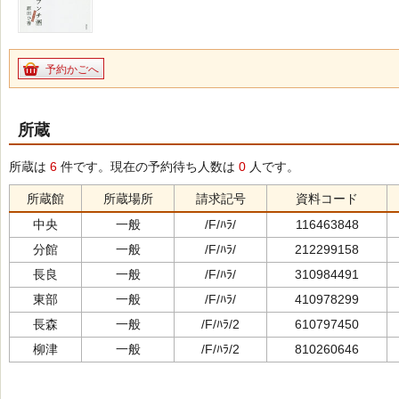
予約かごへ
所蔵
所蔵は
6
件です。現在の予約待ち人数は
0
人です。
所蔵館
所蔵場所
請求記号
資料コード
中央
一般
/F/ﾊﾗ/
116463848
分館
一般
/F/ﾊﾗ/
212299158
長良
一般
/F/ﾊﾗ/
310984491
東部
一般
/F/ﾊﾗ/
410978299
長森
一般
/F/ﾊﾗ/2
610797450
柳津
一般
/F/ﾊﾗ/2
810260646