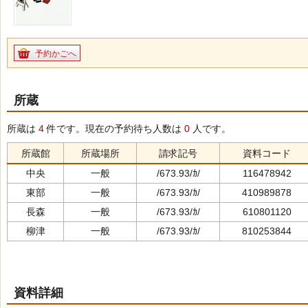
予約かごへ
所蔵
所蔵は
4
件です。現在の予約待ち人数は
0
人です。
所蔵館
所蔵場所
請求記号
資料コード
中央
一般
/673.93/ｶ/
116478942
東部
一般
/673.93/ｶ/
410989878
長森
一般
/673.93/ｶ/
610801120
柳津
一般
/673.93/ｶ/
810253844
資料詳細