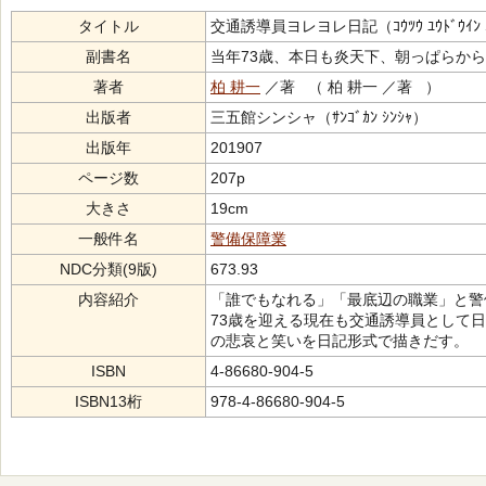
タイトル
交通誘導員ヨレヨレ日記（ｺｳﾂｳ ﾕｳﾄﾞｳｲﾝ ﾖ
副書名
当年73歳、本日も炎天下、朝っぱらか
著者
柏 耕一
／著 （ 柏 耕一 ／著 ）
出版者
三五館シンシャ（ｻﾝｺﾞｶﾝ ｼﾝｼｬ）
出版年
201907
ページ数
207p
大きさ
19cm
一般件名
警備保障業
NDC分類(9版)
673.93
内容紹介
「誰でもなれる」「最底辺の職業」と警
73歳を迎える現在も交通誘導員として
の悲哀と笑いを日記形式で描きだす。
ISBN
4-86680-904-5
ISBN13桁
978-4-86680-904-5