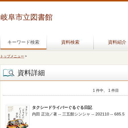
岐阜市立図書館
キーワード検索
資料検索
資料紹介
トップメニュー
>
資料詳細
1 件中、 1 件目
タクシードライバーぐるぐる日記
内田 正治／著 -- 三五館シンシャ -- 202110 -- 685.5