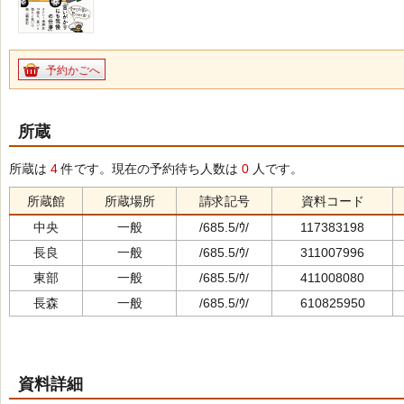
予約かごへ
所蔵
所蔵は
4
件です。現在の予約待ち人数は
0
人です。
所蔵館
所蔵場所
請求記号
資料コード
中央
一般
/685.5/ｳ/
117383198
長良
一般
/685.5/ｳ/
311007996
東部
一般
/685.5/ｳ/
411008080
長森
一般
/685.5/ｳ/
610825950
資料詳細