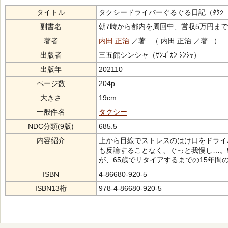
タイトル
タクシードライバーぐるぐる日記（ﾀｸｼｰ ﾄﾞﾗｲﾊ
副書名
朝7時から都内を周回中、営収5万円ま
著者
内田 正治
／著 （ 内田 正治 ／著 ）
出版者
三五館シンシャ（ｻﾝｺﾞｶﾝ ｼﾝｼｬ）
出版年
202110
ページ数
204p
大きさ
19cm
一般件名
タクシー
NDC分類(9版)
685.5
内容紹介
上から目線でストレスのはけ口をドライ
も反論することなく、ぐっと我慢し…。
が、65歳でリタイアするまでの15年間
ISBN
4-86680-920-5
ISBN13桁
978-4-86680-920-5