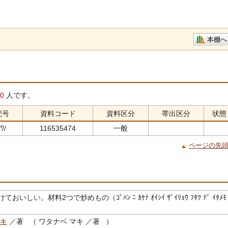
本棚へ
0
人です。
記号
資料コード
資料区分
帯出区分
状態
ﾜ/
116535474
一般
ページの先
おいしい。材料2つで炒めもの（ｺﾞﾊﾝ ﾆ ｶｹﾃ ｵｲｼｲ ｻﾞｲﾘｮｳ ﾌﾀﾂ ﾃﾞ ｲﾀﾒﾓ
マキ
／著 （ ワタナベ マキ ／著 ）