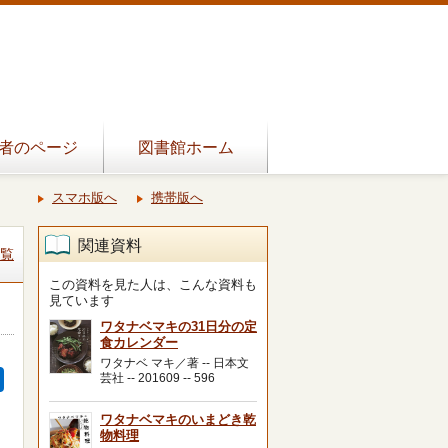
者のページ
図書館ホーム
スマホ版へ
携帯版へ
関連資料
覧
この資料を見た人は、こんな資料も
見ています
ワタナベマキの31日分の定
食カレンダー
ワタナベ マキ／著 -- 日本文
芸社 -- 201609 -- 596
ワタナベマキのいまどき乾
物料理