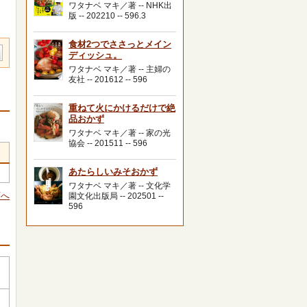
ワタナベ マキ／著 -- NHK出
版 -- 202210 -- 596.3
食材2つでささっとメイン
ディッシュ。
ワタナベ マキ／著 -- 主婦の
友社 -- 201612 -- 596
重ねて火にかけるだけで絶
品おかず
ワタナベ マキ／著 -- 家の光
協会 -- 201511 -- 596
あたらしいみそおかず
ワタナベ マキ／著 -- 文化学
頭へ
園文化出版局 -- 202501 --
596