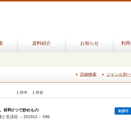
索
資料紹介
お知らせ
利用
詳細検索
ジャンル別一
1 件中、 1 件目
。材料2つで炒めもの
利用可
活社 -- 201912 -- 596