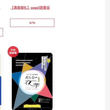
の
【満員御礼】page1読書会
8/14