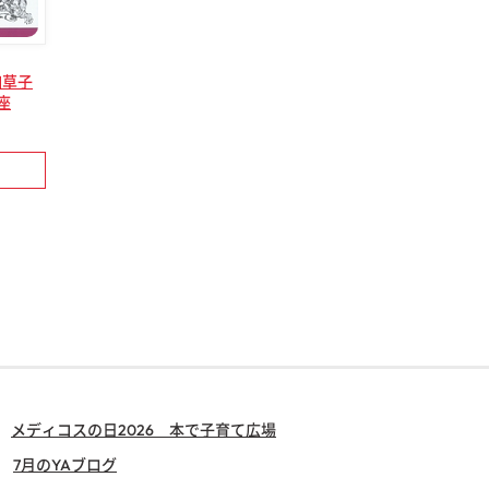
伽草子
座
メディコスの日2026 本で子育て広場
7月のYAブログ