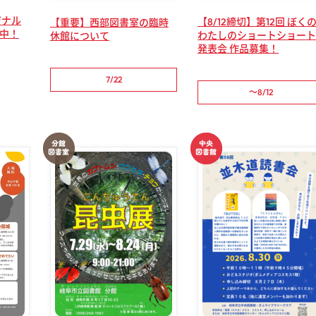
ジナル
【8/12締切】第12回 ぼく
【重要】西部図書室の臨時
売中！
わたしのショートショート
休館について
発表会 作品募集！
7/22
～8/12