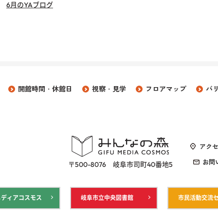
6月のYAブログ
開館時間・休館日
視察・見学
フロアマップ
バ
アク
お問
〒500-8076 岐阜市司町40番地5
メディアコスモス
岐阜市立中央図書館
市民活動交流