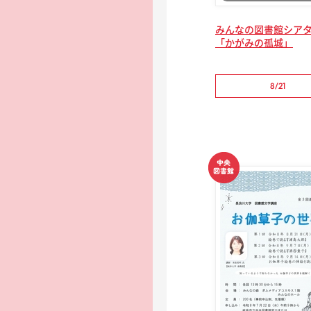
みんなの図書館シア
「かがみの孤城」
8/21