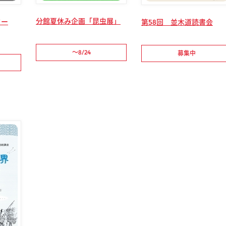
分館夏休み企画「昆虫展」
ター
第58回 並木道読書会
～8/24
募集中