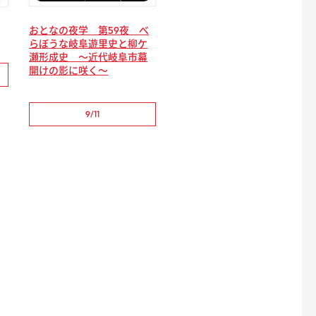
おとなの夜学 第59夜 べ
らぼうな岐阜遊里史と柳ケ
瀬形成史 ～近代岐阜市幕
開けの影に咲く～
9/11