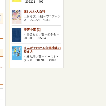
- 202211 -- 495
疲れない大百科
工藤 孝文／[著] -- ワニブック
ス -- 201904 -- 498.3
美容中毒 [1]
小田切 ヒロ／著 -- 幻冬舎 --
201901 -- 595.04
まんがでわかる自律神経の
整え方
小林 弘幸／著 -- イースト・
プレス -- 201706 -- 498.3
頭へ
ｲ