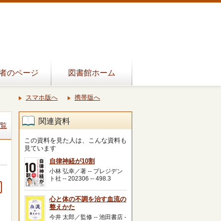
者のページ
図書館ホーム
スマホ版へ
携帯版へ
関連資料
覧
この資料を見た人は、こんな資料も
見ています
自律神経が10割
小林 弘幸／著 -- プレジデン
ト社 -- 202306 -- 498.3
心と体の不調を治す血流の
整えかた
今井 太郎／監修 -- 池田書店 -