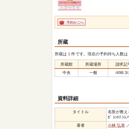
予約かごへ
所蔵
所蔵は
1
件です。現在の予約待ち人数は
所蔵館
所蔵場所
請求記
中央
一般
/498.3/
資料詳細
タイトル
名医が教える自
ｶﾞ ｽｯｷﾘ ﾄﾄﾉ
著者
小林 弘幸
／