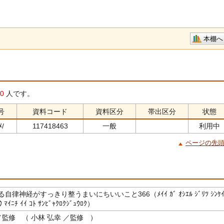
本棚へ
0
人です。
号
資料コード
資料区分
帯出区分
状態
ﾒ/
117418463
一般
利用中
ページの先
律神経がすっきり整うまいにちいいこと366（ﾒｲｲ ｶﾞ ｵｼｴﾙ ｼﾞﾘﾂ ｼﾝｹ
ｳ ﾏｲﾆﾁ ｲｲ ｺﾄ ｻﾝﾋﾞｬｸﾛｸｼﾞｭｳﾛｸ）
監修 （ 小林 弘幸 ／監修 ）