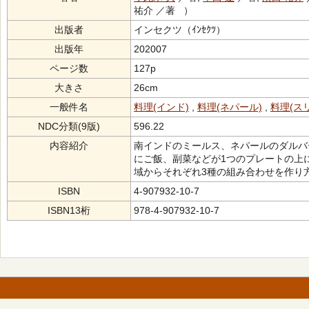
祐介 ／著 ）
出版者
インセクツ（ｲﾝｾｸﾂ）
出版年
202007
ページ数
127p
大きさ
26cm
一般件名
料理(インド)
,
料理(ネパール)
,
料理(ス
NDC分類(9版)
596.22
内容紹介
南インドのミールス、ネパールのダルバ
にご飯、副菜などが1つのプレートの上
域からそれぞれ3種の組み合わせを作り
ISBN
4-907932-10-7
ISBN13桁
978-4-907932-10-7