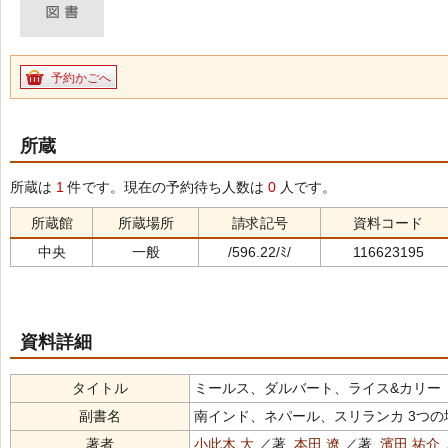
予約かごへ
所蔵
所蔵は
1
件です。現在の予約待ち人数は
0
人です。
所蔵館
所蔵場所
請求記号
資料コード
中央
一般
/596.22/ﾐ/
116623195
資料詳細
タイトル
ミールス、ダルバート、ライス&カリー（ﾐｰﾙｽ ﾀﾞ
副書名
南インド、ネパール、スリランカ 3つ
著者
小此木 大
／著,
本田 遼
／著,
濱田 祐介